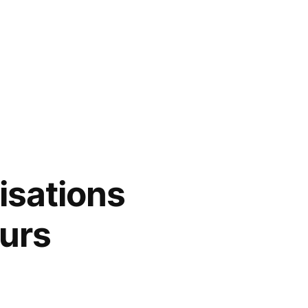
isations
eurs