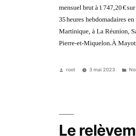
mensuel brut à 1 747,20 € sur 
35 heures hebdomadaires en
Martinique, à La Réunion, Sa
Pierre-et-Miquelon.À Mayot
root
3 mai 2023
No
Le relèveme